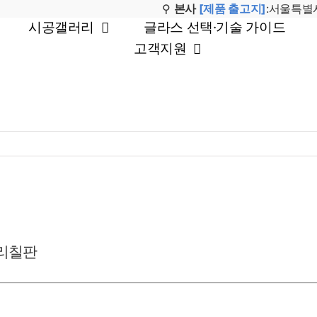
⚲
본사
[제품 출고지]
:서울특별시
시공갤러리
글라스 선택·기술 가이드
고객지원
⚲본사
[제품 출고지]
서울특별시 동작
리칠판