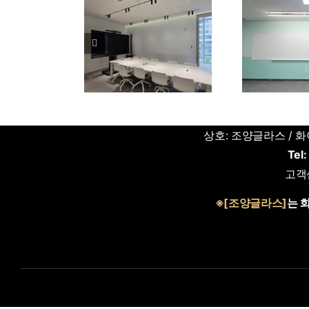
염
적실
SVC 서울 무반
안양 충훈고등학교
유리
스크린유리칠판
34개 교실 무반사
울
제작 시공 | 조
스크린 및 난반사유
양글라스
리칠판 시공
상호: 조양글라스 / 화이
Tel:
고객센
※[조양글라스]
는 