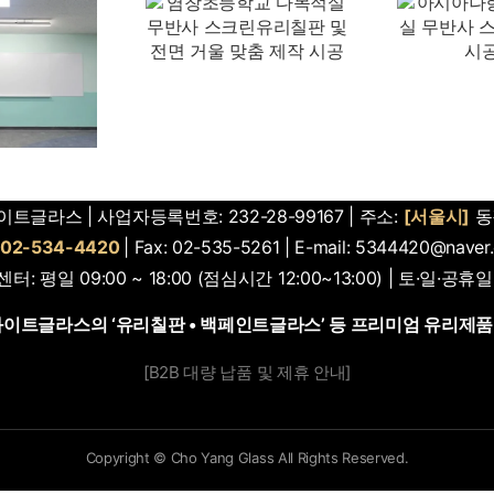
경
창초등학교 다목
아시아나항공 본사
스
 무반사 스크린
강의실 무반사 스크
치
칠판 및 전면 거
린유리칠판 시공사
인
 맞춤 제작 시공
례
트글라스 | 사업자등록번호: 232-28-99167 | 주소:
[서울시]
동
02-534-4420
| Fax: 02-535-5261 | E-mail: 5344420@naver
터: 평일 09:00 ~ 18:00 (점심시간 12:00~13:00) | 토·일·공휴
화이트글라스의 ‘유리칠판 • 백페인트글라스’ 등 프리미엄 유리제품
[B2B 대량 납품 및 제휴 안내]
Copyright © Cho Yang Glass All Rights Reserved.