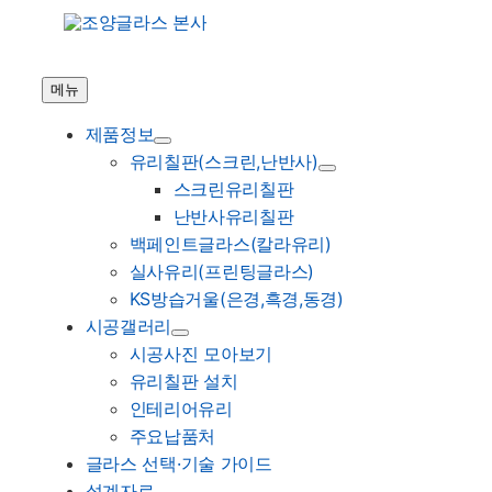
Skip
to
content
메뉴
제품정보
유리칠판(스크린,난반사)
스크린유리칠판
난반사유리칠판
백페인트글라스(칼라유리)
실사유리(프린팅글라스)
KS방습거울(은경,흑경,동경)
시공갤러리
시공사진 모아보기
유리칠판 설치
인테리어유리
주요납품처
글라스 선택·기술 가이드
설계자료