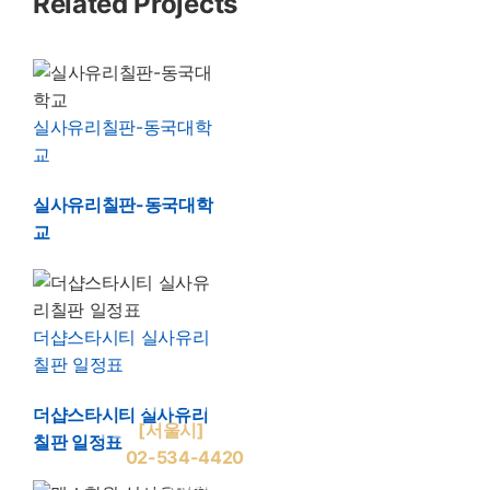
Related Projects
실사유리칠판-동국대학
교
실사유리칠판-동국대학
교
더샵스타시티 실사유리
칠판 일정표
상호: 조양글라스 / 화이트글라스
사업자등록번호: 232-28-99167
더샵스타시티 실사유리
주소:
[서울시]
동작구 사당로 23길 274
칠판 일정표
T:
02-534-4420
| F: 02-535-5261
E: 5344420@naver.com