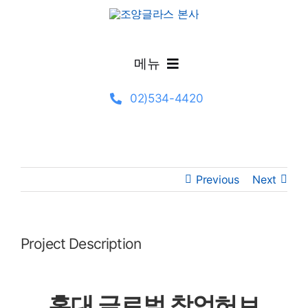
Skip
to
content
메뉴
02)534-4420
제품정보
시공갤러리
Previous
Next
글라스 선택·기술 가이드
설계자료
Project Description
고객지원
홍대 글로벌 창업허브