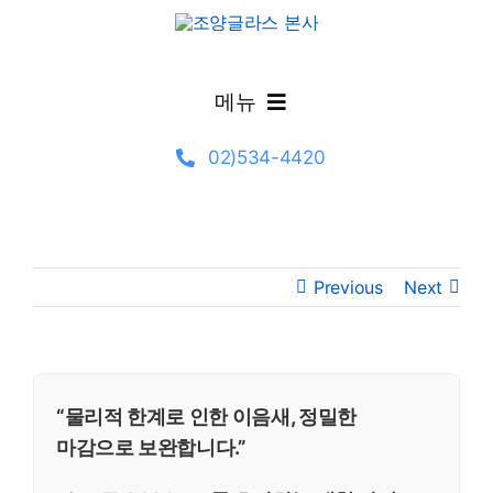
Skip
to
content
메뉴
02)534-4420
제품정보
시공갤러리
Previous
Next
글라스 선택·기술 가이드
설계자료
“물리적 한계로 인한 이음새, 정밀한
마감으로 보완합니다.”
고객지원