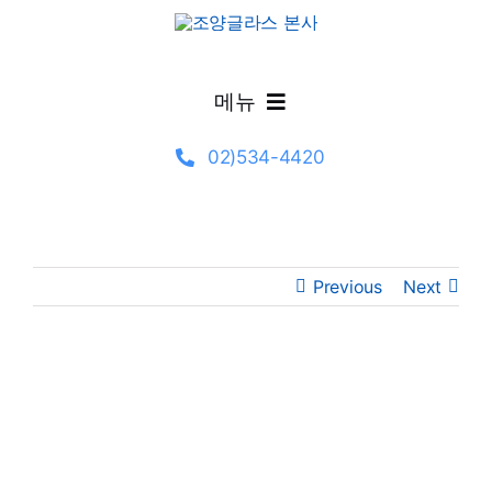
Skip
to
content
메뉴
02)534-4420
제품정보
시공갤러리
Previous
Next
글라스 선택·기술 가이드
설계자료
View
Larger
Image
고객지원