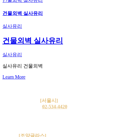
건물외벽 실사유리
건물외벽 실사유리
실사유리
건물외벽 실사유리
실사유리
실사유리 건물외벽
Learn More
상호: 조양글라스 / 화이트글라스
사업자등록번호: 232-28-99167
주소:
[서울시]
동작구 사당로 23길 274
T:
02-534-4420
| F: 02-535-5261
E: 5344420@naver.com
고객센터: 평일 09:00 ~ 18:00
(점심 12:00~13:00 / 주말·공휴일 휴무)
[조양글라스]
는 화이트글라스의 브랜드입니다.