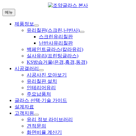
Skip
to
메뉴
content
제품정보
유리칠판(스크린,난반사)
스크린유리칠판
난반사유리칠판
백페인트글라스(칼라유리)
실사유리(프린팅글라스)
KS방습거울(은경,흑경,동경)
시공갤러리
시공사진 모아보기
유리칠판 설치
인테리어유리
주요납품처
글라스 선택·기술 가이드
설계자료
고객지원
유리 정보 라이브러리
견적문의
화면비율 계산기