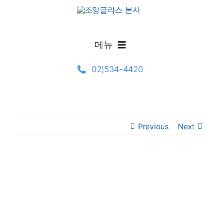
Skip
to
content
메뉴
02)534-4420
제품정보
시공갤러리
Previous
Next
글라스 선택·기술 가이드
설계자료
View
Larger
Image
고객지원