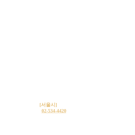
상호: 조양글라스 / 화이트글라스
사업자등록번호: 232-28-99167
주소:
[서울시]
동작구 사당로 23길 274
T:
02-534-4420
| F: 02-535-5261
E: 5344420@naver.com
고객센터: 평일 09:00 ~ 18:00
(점심 12:00~13:00 / 주말·공휴일 휴무)