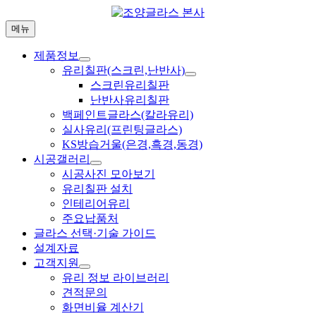
Skip
to
메뉴
content
제품정보
유리칠판(스크린,난반사)
스크린유리칠판
난반사유리칠판
백페인트글라스(칼라유리)
실사유리(프린팅글라스)
KS방습거울(은경,흑경,동경)
시공갤러리
시공사진 모아보기
유리칠판 설치
인테리어유리
주요납품처
글라스 선택·기술 가이드
설계자료
고객지원
유리 정보 라이브러리
견적문의
화면비율 계산기