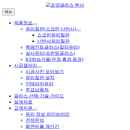
Skip
to
메뉴
content
제품정보
유리칠판(스크린,난반사)
스크린유리칠판
난반사유리칠판
백페인트글라스(칼라유리)
실사유리(프린팅글라스)
KS방습거울(은경,흑경,동경)
시공갤러리
시공사진 모아보기
유리칠판 설치
인테리어유리
주요납품처
글라스 선택·기술 가이드
설계자료
고객지원
유리 정보 라이브러리
견적문의
화면비율 계산기